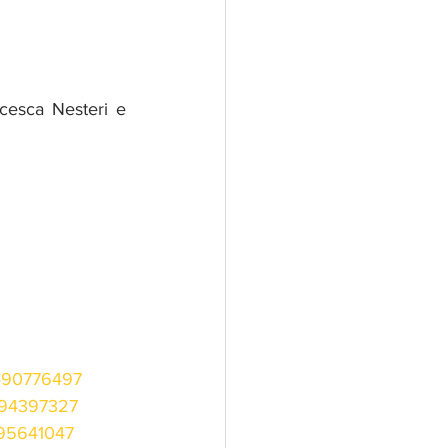
ncesca Nesteri e 
7490776497
7494397327
495641047