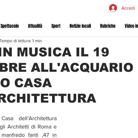
Accedi
 Spettacolo
Attualità
Sport
Notizie locali
Rubriche
Video in
Tempo di lettura: 1 min
IN MUSICA IL 19
BRE ALL'ACQUARIO
O CASA
ARCHITETTURA
sa dell’Architettura 
li Architetti di Roma e 
 manfredo fanti ,47 in 