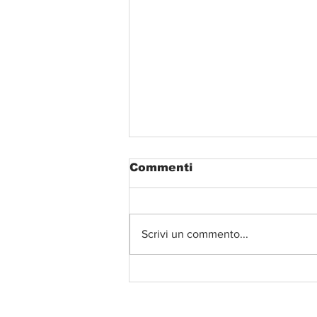
Commenti
Scrivi un commento...
"Le canzoni sono la
colonna sonora della
vita": viaggio nel mito