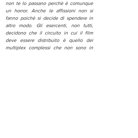
non te lo passano perchè è comunque 
un horror. Anche le affissioni non si 
fanno poichè si decide di spendere in 
altro modo. Gli esercenti, non tutti, 
decidono che il circuito in cui il film 
deve essere distribuito è quello dei 
multiplex complessi che non sono in 
centro città e che spesso trasmettono in 
determinate, e scomode, fasce orarie. A 
questo si aggiunga anche che talvolta la 
mancanza del divieto disincetiva i più 
giovani a vederlo perchè lo sminuiscono 
pensando che non faccia paura. 
Com’è stato lavorare con la Smutniak?
Molto formativo e molto interessante. 
Kasia è una professionista ed una 
perfezionista. Ogni attore ha un proprio 
metodo di recitazione lei deve sapere 