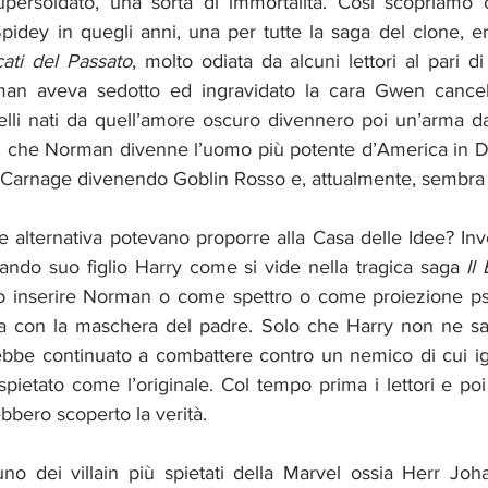
upersoldato, una sorta di immortalità. Così scopriamo 
pidey in quegli anni, una per tutte la saga del clone, e
ati del Passato
, molto odiata da alcuni lettori al pari di
n aveva sedotto ed ingravidato la cara Gwen cancell
li nati da quell’amore oscuro divennero poi un’arma da 
che Norman divenne l’uomo più potente d’America in Dar
i Carnage divenendo Goblin Rosso e, attualmente, sembra 
e alternativa potevano proporre alla Casa delle Idee? Inv
sando suo figlio Harry come si vide nella tragica saga 
Il
 inserire Norman o come spettro o come proiezione psich
va con la maschera del padre. Solo che Harry non ne sa
ebbe continuato a combattere contro un nemico di cui igno
pietato come l’originale. Col tempo prima i lettori e po
bbero scoperto la verità. 
no dei villain più spietati della Marvel ossia Herr Joha