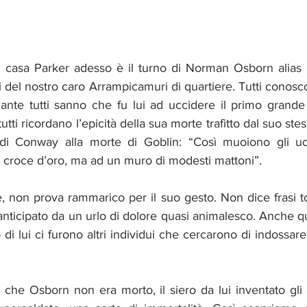
del nostro caro Arrampicamuri di quartiere. Tutti conoscon
liante tutti sanno che fu lui ad uccidere il primo grande
tti ricordano l’epicità della sua morte trafitto dal suo stes
i Conway alla morte di Goblin: “Così muoiono gli uomi
 croce d’oro, ma ad un muro di modesti mattoni”. 
non prova rammarico per il suo gesto. Non dice frasi tocc
anticipato da un urlo di dolore quasi animalesco. Anche q
 di lui ci furono altri individui che cercarono di indossare
che Osborn non era morto, il siero da lui inventato gli a