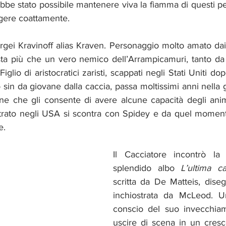
ebbe stato possibile mantenere viva la fiamma di questi p
orgere coattamente.
ta più che un vero nemico dell’Arrampicamuri, tanto da e
Figlio di aristocratici zaristi, scappati negli Stati Uniti do
 sin da giovane dalla caccia, passa moltissimi anni nella gi
ne che gli consente di avere alcune capacità degli ani
ntrato negli USA si scontra con Spidey e da quel momento
e. 
Il Cacciatore incontrò la 
splendido albo 
L’ultima c
scritta da De Matteis, dise
inchiostrata da McLeod. U
conscio del suo invecchiam
uscire di scena in un cresc