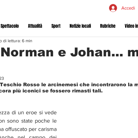
Accedi
 Spettacolo
Attualità
Sport
Notizie locali
Rubriche
Video in
 di lettura: 6 min
 Norman e Johan... m
23
l Teschio Rosso le arcinemesi che incontrarono la mo
ora più iconici se fossero rimasti tali.
ezza di un eroe si vede 
on sono state poche le 
ha offuscato per carisma 
 Anche nel campo dei 