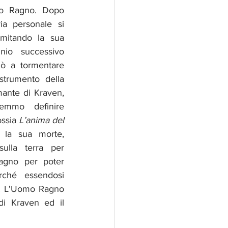
ro Ragno. Dopo 
ia personale si 
mitando la sua 
nio successivo 
nò a tormentare 
trumento della 
ante di Kraven, 
mmo definire 
ssia 
L’anima del 
la sua morte, 
ulla terra per 
agno per poter 
rché essendosi 
to. L'Uomo Ragno 
di Kraven ed il 