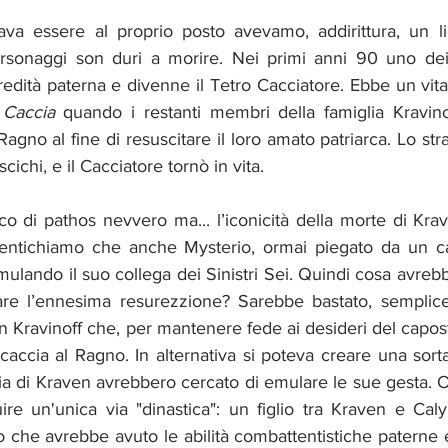
va essere al proprio posto avevamo, addirittura, un li
personaggi son duri a morire. Nei primi anni 90 uno dei f
eredità paterna e divenne il Tetro Cacciatore. Ebbe un vita
 Caccia
 quando i restanti membri della famiglia Kravino
agno al fine di resuscitare il loro amato patriarca. Lo str
cichi, e il Cacciatore tornò in vita. 
ntichiamo che anche Mysterio, ormai piegato da un can
mulando il suo collega dei Sinistri Sei. Quindi cosa avrebb
are l’ennesima resurezzione? Sarebbe bastato, semplice
an Kravinoff che, per mantenere fede ai desideri del capost
caccia al Ragno. In alternativa si poteva creare una sorta 
a di Kraven avrebbero cercato di emulare le sue gesta. O
re un'unica via "dinastica": un figlio tra Kraven e Caly
io che avrebbe avuto le abilità combattentistiche paterne