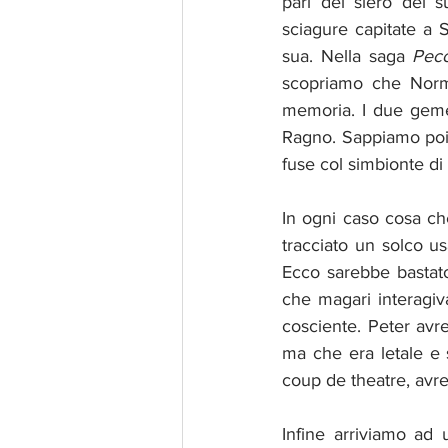
pari del siero del s
sciagure capitate a S
sua. Nella saga 
Pecc
scopriamo che Norma
memoria. I due gemel
Ragno. Sappiamo poi 
fuse col simbionte d
In ogni caso cosa ch
tracciato un solco u
Ecco sarebbe bastato
che magari interagi
cosciente. Peter avr
ma che era letale e s
coup de theatre, avre
Infine arriviamo ad u