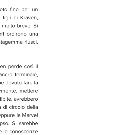
eto fine per un 
igli di Kraven, 
 molto breve. Si 
ff ordirono una 
atagemma riuscì, 
cro terminale, 
e dovuto fare la 
mente, mettere 
ipite, avrebbero 
di circolo della 
ppure la Marvel 
pso. Si sarebbe 
 e le conoscenze 