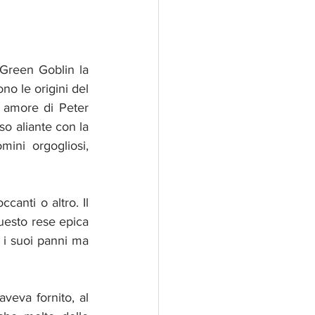
o le origini del 
 amore di Peter 
so aliante con la 
ni orgogliosi, 
anti o altro. Il 
uesto rese epica 
 i suoi panni ma 
veva fornito, al 