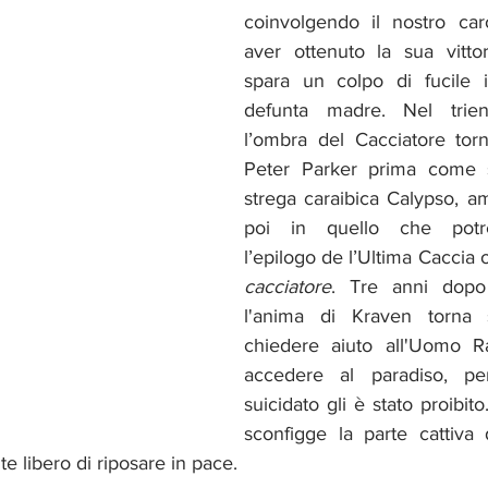
coinvolgendo il nostro ca
aver ottenuto la sua vittor
spara un colpo di fucile i
defunta madre. Nel trien
l’ombra del Cacciatore tor
Peter Parker prima come s
strega caraibica Calypso, am
poi in quello che potre
l’epilogo de l’Ultima Caccia o
cacciatore
. Tre anni dopo 
l'anima di Kraven torna s
chiedere aiuto all'Uomo R
accedere al paradiso, pe
suicidato gli è stato proibi
sconfigge la parte cattiva 
e libero di riposare in pace. 