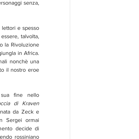
ersonaggi senza, 
ssere, talvolta, 
po la Rivoluzione 
ungla in Africa. 
mali nonchè una 
 il nostro eroe 
sua fine nello 
accia di Kraven
gnata da Zeck e 
n Sergei ormai 
ento decide di 
endo rossiniano 