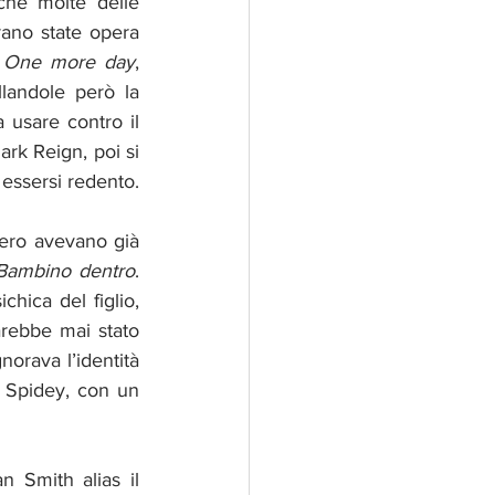
che molte delle 
rano state opera 
 
One more day
, 
andole però la 
usare contro il 
k Reign, poi si 
essersi redento.
ero avevano già 
 Bambino dentro
. 
ica del figlio, 
rebbe mai stato 
rava l’identità 
i Spidey, con un 
n Smith alias il 