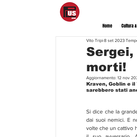
Home
Cultura &
Vito Tripi
8 set 2023
Tempo
Sergei,
morti!
Aggiornamento:
12 nov 20
Kraven, Goblin e i
sarebbero stati anc
Si dice che la grand
dai suoi nemici. E n
volte che un cattivo 
il suo avversario.