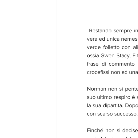
 Restando sempre in casa Parker adesso è il turno di Norman Osborn alias Green Goblin la 
vera ed unica nemesi 
verde folletto con a
ossia Gwen Stacy. E tu
frase di commento d
crocefissi non ad una
Norman non si pente, 
suo ultimo respiro è 
la sua dipartita. Dopo
con scarso successo.
Finché non si decise 