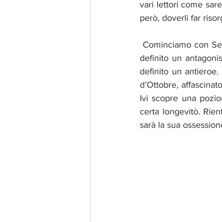
vari lettori come sar
però, doverli far ris
 Cominciamo con Sergei Kravinoff alias Kraven. Personaggio molto amato dai lettori e spesso 
definito un antagonis
definito un antieroe. 
d’Ottobre, affascinato
Ivi scopre una pozio
certa longevitò. Rie
sarà la sua ossession