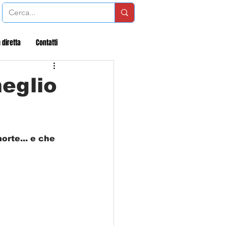
 diretta
Contatti
eglio
rte... e che 