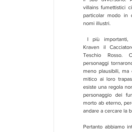
villains fumettistici ci
particolar modo in 
nomi illustri. 
 I più importanti, senza dubbio, furono 
Kraven il Cacciato
Teschio Rosso. Co
personaggi tornarono
meno plausibili, ma 
mitico ai loro trapa
esiste una regola non
personaggio dei fu
morto ab eterno, però
andare a cercare la b
Pertanto abbiamo int