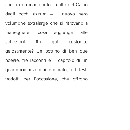
che hanno mantenuto il culto del Caino 
dagli occhi azzurri – il nuovo nero 
volumone extralarge che si ritrovano a 
maneggiare, cosa aggiunge alle 
collezioni fin qui custodite 
gelosamente? Un bottino di ben due 
poesie, tre racconti e il capitolo di un 
quarto romanzo mai terminato, tutti testi 
tradotti per l’occasione, che offrono 
finalmente il quadro completo (se si 
escludono rapidissimo cameo del nostro 
in narrazioni altrimenti a lui 
completamente estranee) della saga di 
Kane.