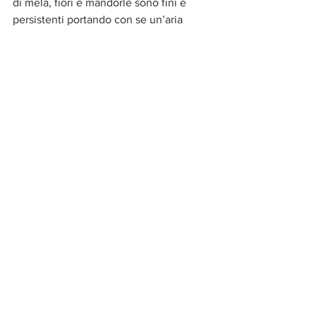
di mela, fiori e mandorle sono fini e 
persistenti portando con se un’aria 
quasi di primavera con quella mineralità 
vivace sottolineata dal riconoscimento 
di pepe bianco. La storica cantina   ha 
contribuito alla rinascita della viticoltura 
nella zona dei Castelli di Jesi e il 
Verdicchio Villa Bucci, che è una 
Riserva nasce nel 1983 da vigne di 40/ 
50 anni. Prodotto solo nelle annate 
migliori questo Verdicchio rappresenta 
un filo diretto con la natura, suo fedele 
specchio. Un vino identitario, che ha un 
suo stile, che non è mai cambiato. Un 
sorso esemplare per questa tipologia di 
vino tra i grandi bianchi italiani, 
complesso e longevo da accoppiare al 
pesce, al brodetto ai formaggi freschi.
www.villabucci.com