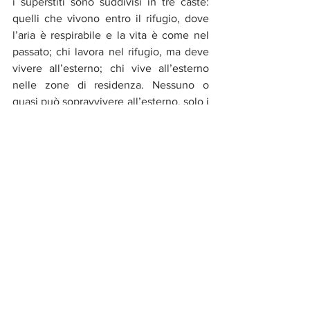
i superstiti sono suddivisi in tre caste: 
quelli che vivono entro il rifugio, dove 
l’aria è respirabile e la vita è come nel 
passato; chi lavora nel rifugio, ma deve 
vivere all’esterno; chi vive all’esterno 
nelle zone di residenza. Nessuno o 
quasi può sopravvivere all’esterno, solo i 
Corrieri, chiamati 
Knight
, hanno il 
permesso di percorrere i deserti con i 
loro immensi campion, portando 
ossigeno, cibo e altri beni a chi vive 
all’esterno. Tra tutti i corrieri il più 
famoso e rispettato è il 
Black Knight
, e 
sarà lui svelare i piani di sterminio che 
vorrebbero eliminare chi è superfluo. 
Ambientazione innovativa, scenografie 
di impatto, ma uno sviluppo narrativo 
troppo lineare. 
Sweet Home
, seconda 
serie consigliata, non soffre di questo 