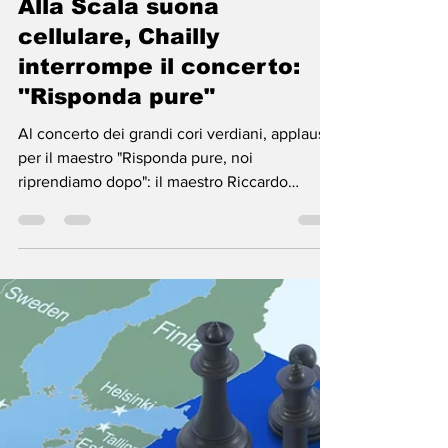
La redazione
8 giu 2022
Tempo di lettura: 1 min
Alla Scala suona
cellulare, Chailly
interrompe il concerto:
''Risponda pure"
Al concerto dei grandi cori verdiani, applausi
per il maestro "Risponda pure, noi
riprendiamo dopo": il maestro Riccardo
Chailly ha detto...