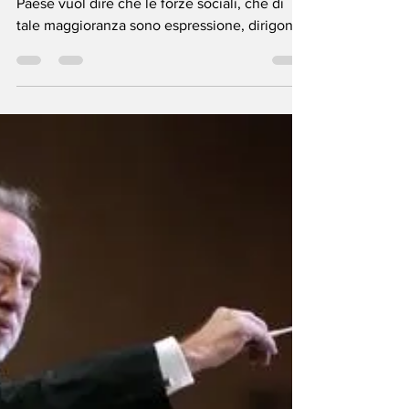
Alessandro Bottero
26 giu 2022
Tempo di lettura: 3 min
Aborto negli USA: siamo
tutti Gramsciani
“Conquistare la maggioranza politica di un
Paese vuol dire che le forze sociali, che di
tale maggioranza sono espressione, dirigono
la...